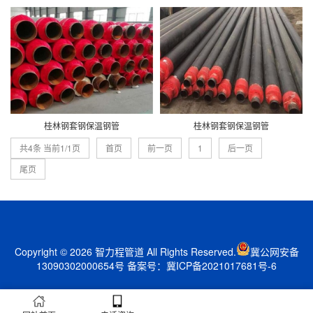
桂林钢套钢保温钢管
桂林钢套钢保温钢管
共4条 当前1/1页
首页
前一页
1
后一页
尾页
Copyright © 2026 智力程管道 All Rights Reserved.
冀公网安备
13090302000654号
备案号：
冀ICP备2021017681号-6