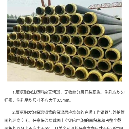
1.聚氨酯泡沫塑料应无污斑、无收缩分层开裂现象。泡孔应均匀
细密，泡孔平均尺寸不应大于0.5mm。
2.聚氨酯发泡保温钢管的保温层应均匀的充满工作钢管与外护管
间的环向空间。任意保温层截面上空洞和气泡的面积总和占整个截
面积的百分比不应大于5%，且单个孔洞的任意方向尺寸不应超过同