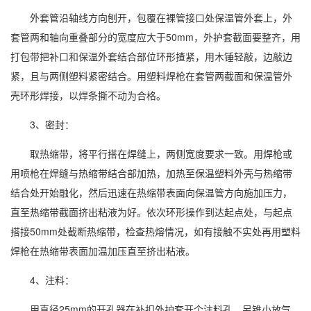
外套管沿轴线方向刨开，包覆在裸管接口处保温管外套上，外
套管两和轴向重叠部分的宽度应大于50mm，外护套截面要整齐，用
打包带把补口和保温外套结合部位环形揸紧，用木锤轻敲，边敲边
紧，且与两侧塑料紧密结合。用塑料焊枪在套管两截面和保温管外
壳环形焊接，以焊条撕不动为合格。
3、密封：
取热缩带，将平行搭在焊缝上，两侧宽度要求一致。用焊枪或
用喷枪在焊缝与热缩带结合部加热，加热至保温塑料外壳与热缩带
结合处开始融化，然后迅速在热缩带表面向保温管方向施加压力，
直至热缩带截面挤出粘液为好。依次环形操作到达起点处，与起点
搭接50mm处截断热缩带，检查热熔情况，如有接触不实处再用塑料
焊枪在热缩带表面加温加压直至挤出粘液。
4、注料：
用直径25mm的开孔器在补扣外护套开个注料孔，另锥小放气