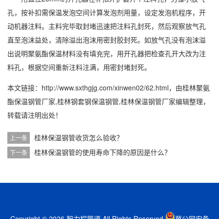
孔，按补扣需保温发泡空间计算发泡剂用量，设定发泡机程序，开
动机器注料。主料完毕取封堵迅速把注料孔封死，然后观察放气孔
直至泡沫益处，清除溢出泡沫用密封胶封死。如放气孔没有泡沫溢
出说明聚氨酯保温材料没有填充完，用开孔器把检查孔开大改为注
料孔，根据空间重新注料注满，用密封堵封死。
本文链接：http://www.sxthgjg.com/xinwen02/62.html，由
桂林聚氨
酯保温钢管厂家,桂林钢套钢保温钢管,桂林保温钢管厂家
编辑整理，
转载请注明出处！
桂林保温钢管收货怎么验收？
上一条
桂林保温钢管的使用寿命下降的原因是什么？
下一条
Copyright © 2026 智力程管道 All Rights Reserved.
冀公网安备